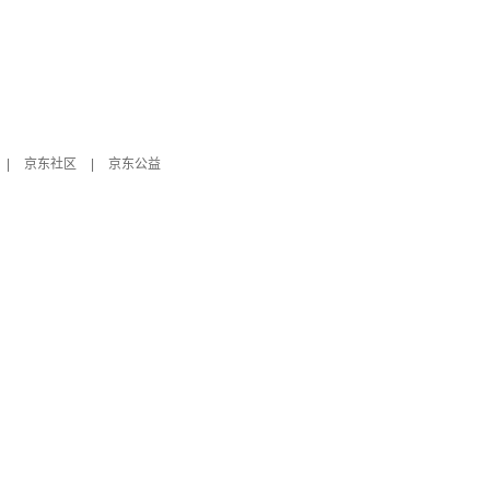
|
京东社区
|
京东公益