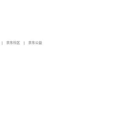
|
京东社区
|
京东公益