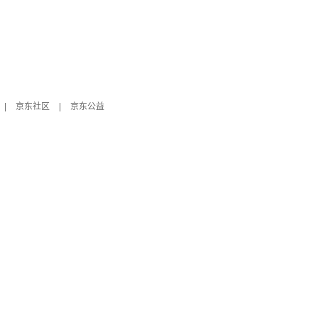
|
京东社区
|
京东公益