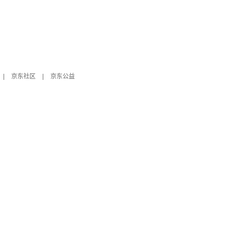
|
京东社区
|
京东公益