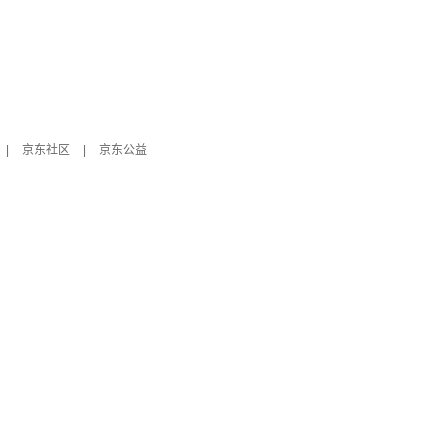
|
京东社区
|
京东公益