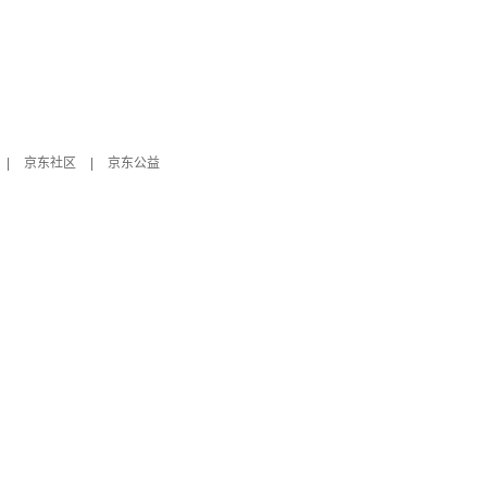
|
京东社区
|
京东公益