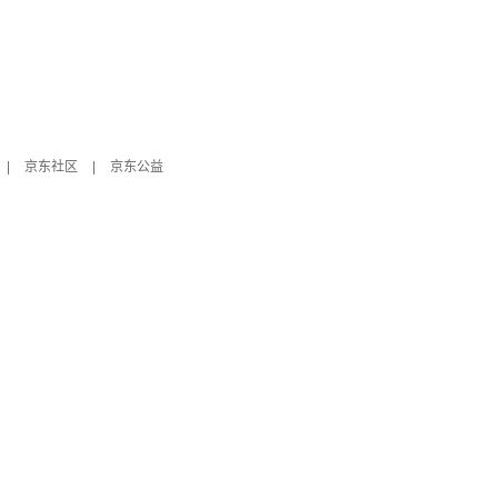
|
京东社区
|
京东公益