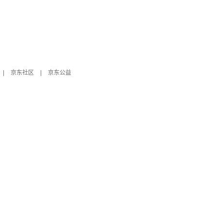
|
京东社区
|
京东公益