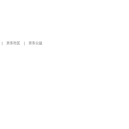
|
京东社区
|
京东公益