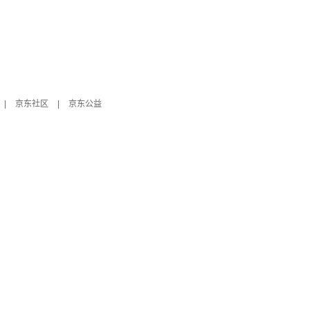
|
京东社区
|
京东公益