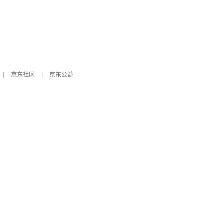
|
京东社区
|
京东公益