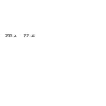
|
京东社区
|
京东公益