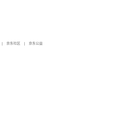
|
京东社区
|
京东公益