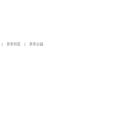
|
京东社区
|
京东公益