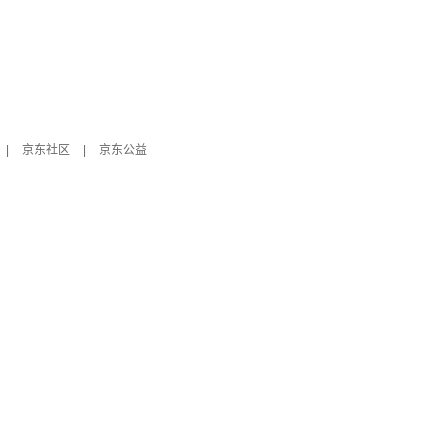
|
京东社区
|
京东公益