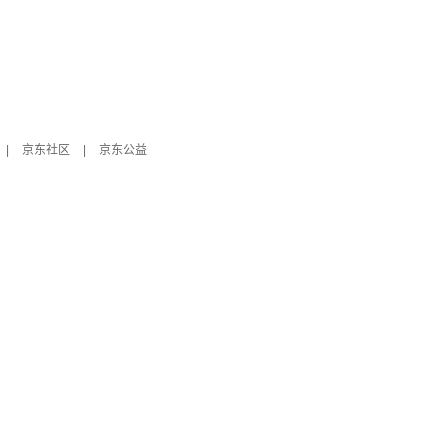
|
京东社区
|
京东公益