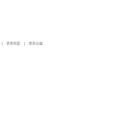
|
京东社区
|
京东公益