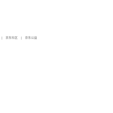
|
京东社区
|
京东公益