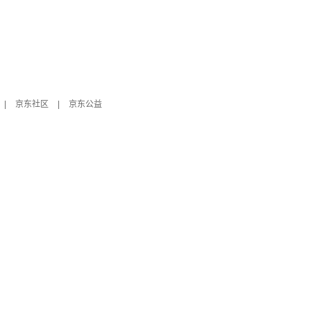
|
京东社区
|
京东公益