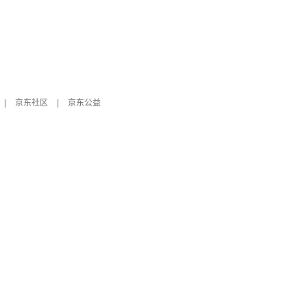
|
京东社区
|
京东公益