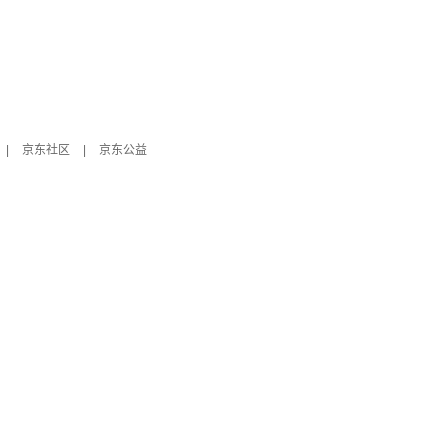
|
京东社区
|
京东公益