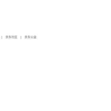
|
京东社区
|
京东公益