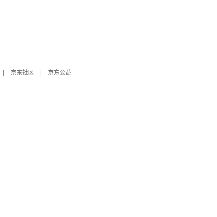
|
京东社区
|
京东公益