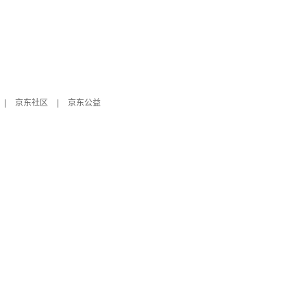
|
京东社区
|
京东公益