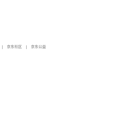
|
京东社区
|
京东公益