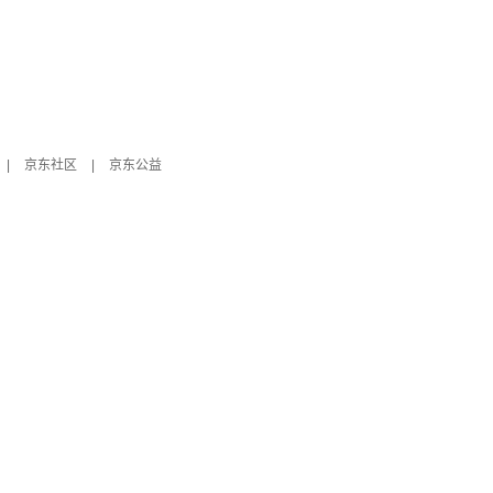
|
京东社区
|
京东公益