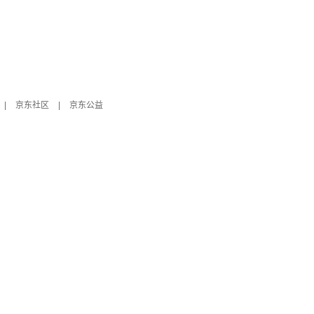
|
京东社区
|
京东公益