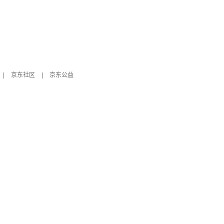
|
京东社区
|
京东公益