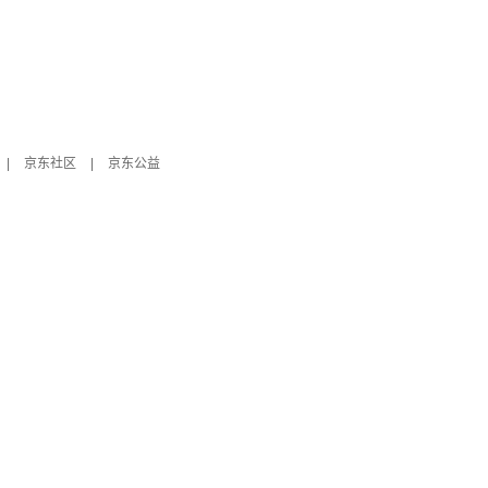
|
京东社区
|
京东公益