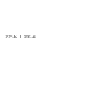
|
京东社区
|
京东公益