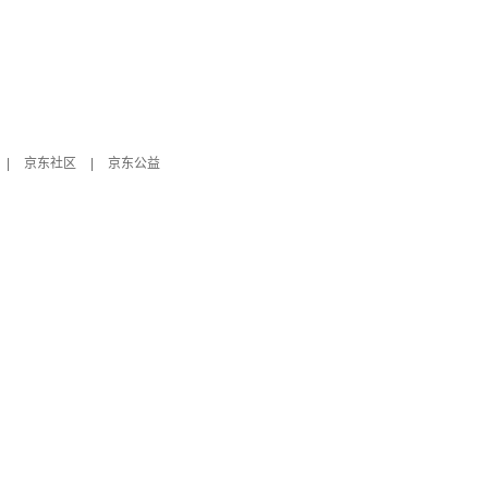
|
京东社区
|
京东公益