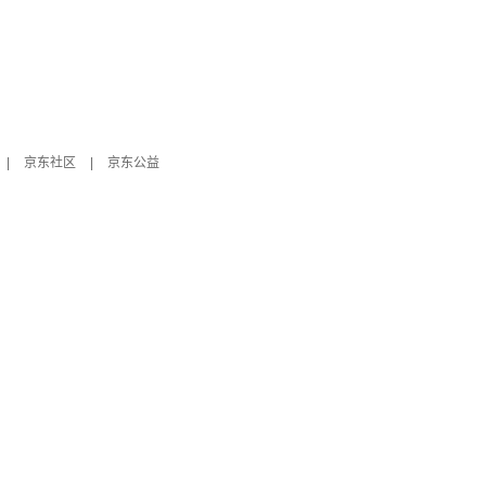
|
京东社区
|
京东公益