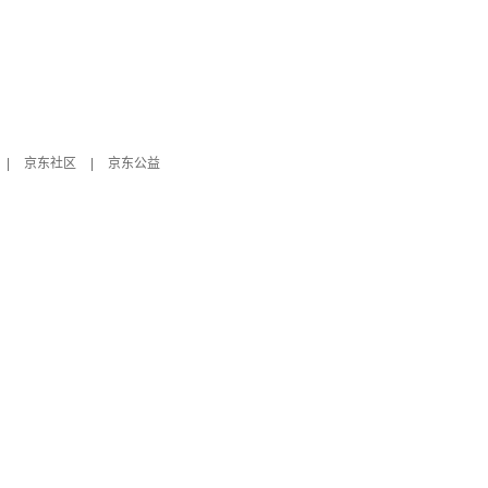
|
京东社区
|
京东公益