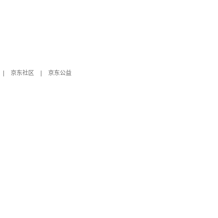
|
京东社区
|
京东公益