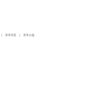
|
京东社区
|
京东公益