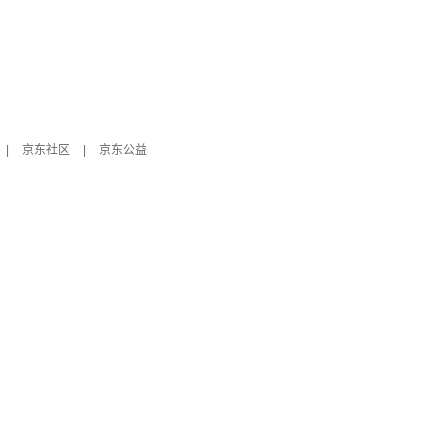
|
京东社区
|
京东公益