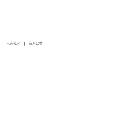
|
京东社区
|
京东公益