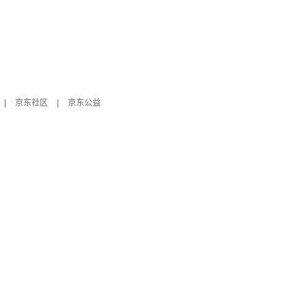
|
京东社区
|
京东公益