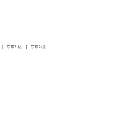
|
京东社区
|
京东公益