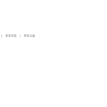
|
京东社区
|
京东公益