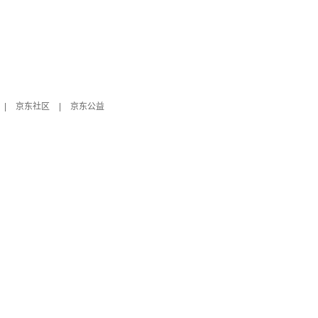
|
京东社区
|
京东公益