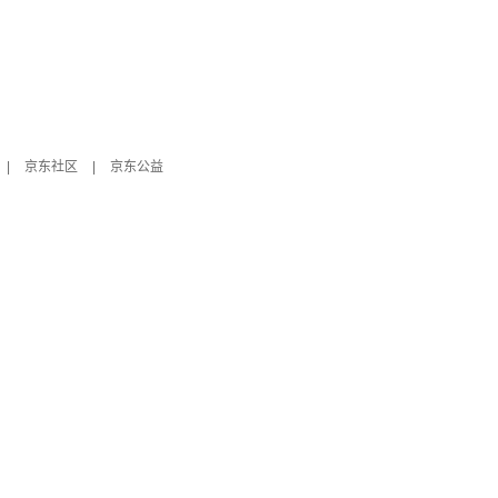
|
京东社区
|
京东公益