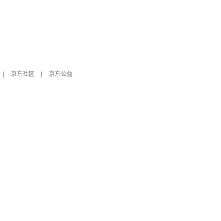
|
京东社区
|
京东公益