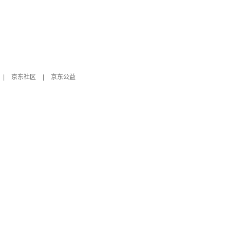
|
京东社区
|
京东公益