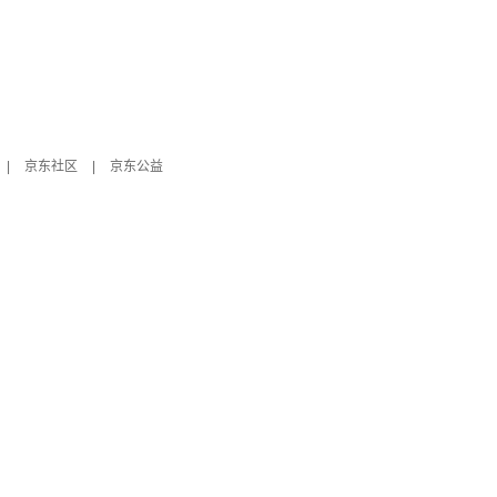
|
京东社区
|
京东公益