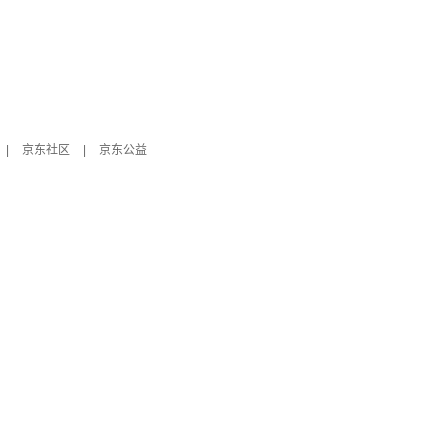
|
京东社区
|
京东公益