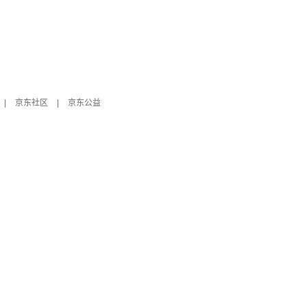
|
京东社区
|
京东公益