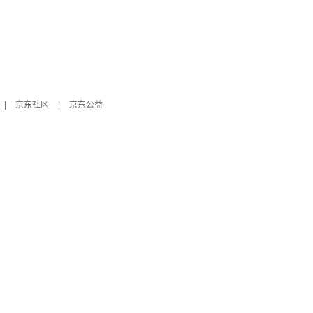
|
京东社区
|
京东公益