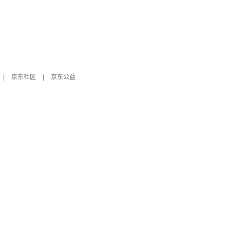
|
京东社区
|
京东公益