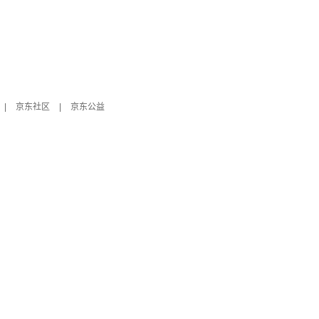
|
京东社区
|
京东公益